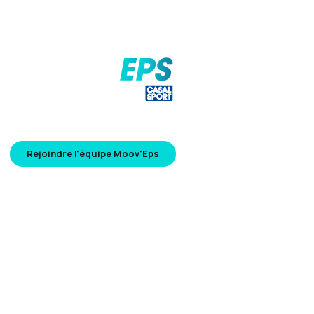
Moov’EPS est un blog dédié aux enseignants d’EPS,
construit à partir du terrain pour faire émerger des idées
concrètes.
Rejoindre l'équipe Moov'Eps
Informations
Terrain & Pratiques
Banc d'essai
Equipe de tête
Actualités
Les ambassadeurs
Ressources utiles