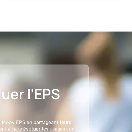
luer l’EPS
et Moov’EPS en partageant leurs
ant à faire évoluer les usages sur