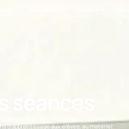
tiques
Banc d’essai
Actualités
Équipe
s séances
e l’adaptation des séances en EPS, avec des
ons d’apprentissage aux élèves, au matériel