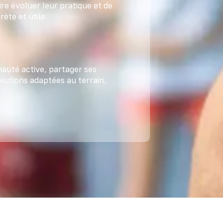
re évoluer leur pratique et de
ète et utile.
auté active, partager ses
lutions adaptées au terrain.