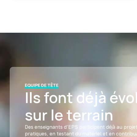
EQUIPE DE TÊTE
Ils font déjà évo
sur le terrain
Des enseignants d’EPS participent déjà au proj
pratiques, en testant du matériel et en contribu