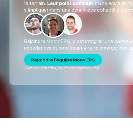
le terrain.
Leur point commun ?
Une envie de fai
s’impliquer dans une dynamique collective, concr
Rejoindre Moov’EPS, c’est intégrer une commun
expériences et contribuer à faire émerger des so
Rejoindre l'équipe Moov'EPS
(Contribution Libre, selon vos disponibilités)