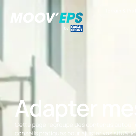
Terrain & Pra
Adapter me
Cette page regroupe des contenus autour d
conseils pratiques pour ajuster vos situati