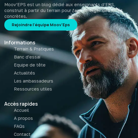
Moov’EPS est un blog dédié aux enseignants d’EPS,
construit à partir du terrain pour faire émerger des idées
concrètes.
Rejoindre l'équipe Moov'Eps
Informations
Terrain & Pratiques
Banc d'essai
Equipe de tête
Actualités
Les ambassadeurs
Ressources utiles
Accès rapides
Accueil
A propos
FAQs
Contact