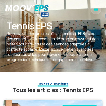
Tennis EPS
Retrouvez ici les articles liés au tennis en EPS, avec
des conseils, des exemples de mise en œuvre et des
pistes pour structurer des séances adaptées au
contexte scolaire. Cette archive met en avant des
ressources utiles pour travailler la coopération, la
progression technique et l’engagement des élèves.
LES ARTICLES DÉDIÉS
Tous les articles : Tennis EPS