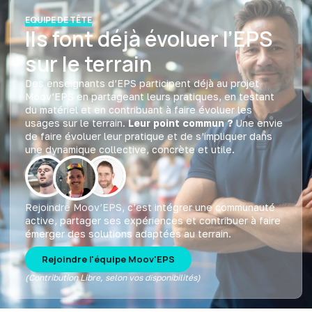
EQUIPE DE TÊTE
Ils font déjà évoluer l’EPS
sur le terrain
Des enseignants d’EPS participent déjà au projet
Moov’EPS en partageant leurs pratiques, en testant
du matériel et en contribuant à faire évoluer les
usages sur le terrain.
Leur point commun ?
Une envie
de faire évoluer leur pratique et de s’impliquer dans
une dynamique collective, concrète et utile.
Rejoindre Moov’EPS, c’est intégrer une communauté
active, partager ses expériences et contribuer à faire
émerger des solutions adaptées au terrain.
Rejoindre l'équipe Moov'EPS
(Contribution Libre, selon vos disponibilités)