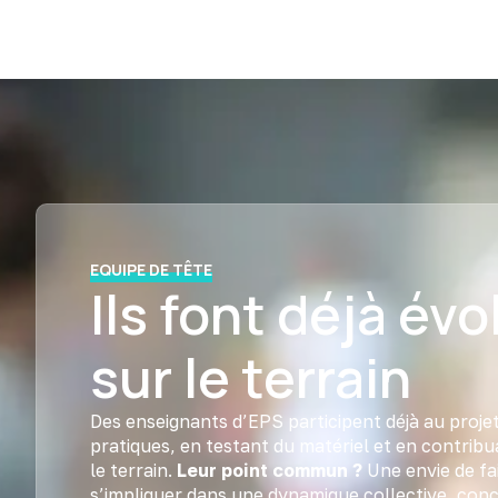
EQUIPE DE TÊTE
Ils font déjà évo
sur le terrain
Des enseignants d’EPS participent déjà au proj
pratiques, en testant du matériel et en contribu
le terrain.
Leur point commun ?
Une envie de fai
s’impliquer dans une dynamique collective, concr