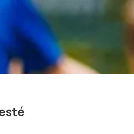
:
testé