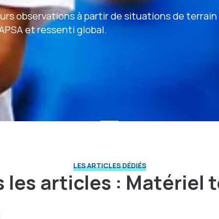
rs observations à partir de situations de terrain 
APSA et ressenti global.
LES ARTICLES DÉDIÉS
 les articles : Matériel 