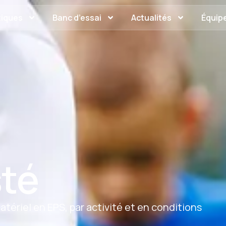
tiques
Banc d’essai
Actualités
Équipe
sté
atériel en EPS, par activité et en conditions