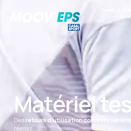
Terrain & Pra
Matériel te
Des
retours d’utilisation concrets
sur le m
réelles.