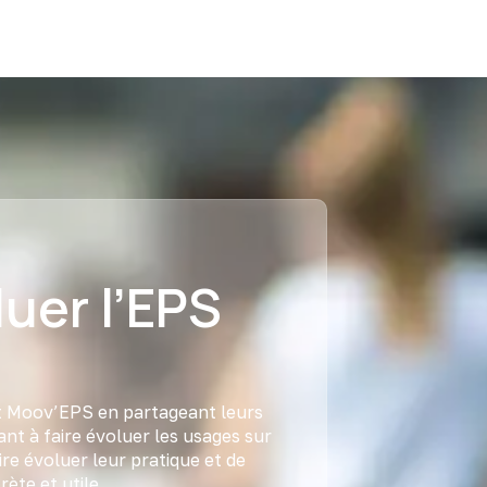
luer l’EPS
et Moov’EPS en partageant leurs
ant à faire évoluer les usages sur
re évoluer leur pratique et de
ète et utile.