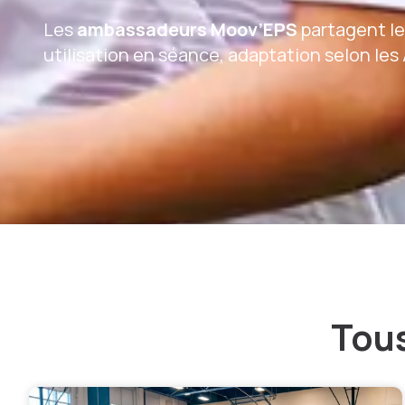
Les
ambassadeurs Moov’EPS
partagent leu
utilisation en séance, adaptation selon les 
Tous