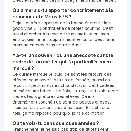
C’est exactement l’esprit que j’aime dans ce métier.
Qu’aimerais-tu apporter concrètement à la
communauté Moov’EPS ?
Déjà, j’espère apporter de la bonne énergie. Une «
good vibe » ! Contribuer à ce projet pour moi c’est
aussi chercher à transmettre ma motivation, mon
enthousiasme, et toujours montrer qu’on peut faire
plein de choses dans notre métier.
Y a-t-il un souvenir ou une anecdote dans le
cadre de ton métier qui t’a particulièrement
marqué ?
Ce qui me marque le plus, ce sont les retours des
élèves. Vous savez, à la fin de l’année, quand on
reçoit un petit mot, des chocolats, un petit cadeau,
ou même une lettre. Une fois, j’ai reçu un t-shirt avec
toutes les signatures des élèves. Ça m’a
énormément touché ! Ce sont de petites choses,
mais ça fait vraiment chaud au cœur. Et à chaque
fois, ça me rappelle pourquoi je fais ce métier.
Où te vois-tu dans quelques années ?
Franchement, je ne sais pas trop de quoi l’avenir