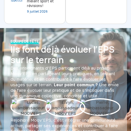
mêlent sport et
révisions !
9 juillet 2026
EQUIPE DE TÊTE
Ils font déjà évoluer l’EPS
sur le terrain
Des enseignants d’EPS participent déjà au projet
Moov’EPS en partageant leurs pratiques, en testant
du matériel et en contribuant à faire évoluer les
usages sur le terrain.
Leur point commun ?
Une envie
de faire évoluer leur pratique et de s’impliquer dans
une dynamique collective, concrète et utile.
Rejoindre Moov’EPS, c’est intégrer une communauté
active, partager ses expériences et contribuer à faire