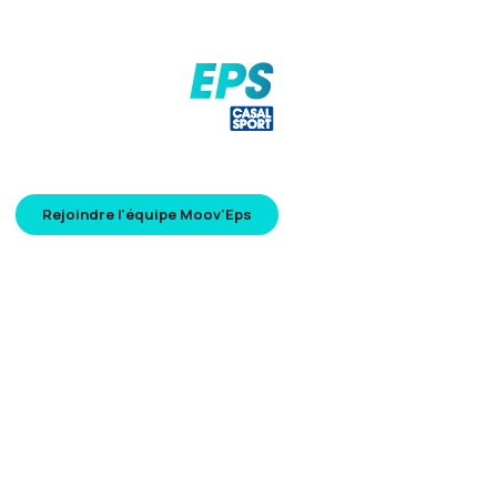
Moov’EPS est un blog dédié aux enseignants d’EPS,
construit à partir du terrain pour faire émerger des idées
concrètes.
Rejoindre l'équipe Moov'Eps
Informations
Terrain & Pratiques
Banc d'essai
Equipe de tête
Actualités
Les ambassadeurs
Ressources utiles