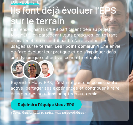
EQUIPE DE TÊTE
Ils font déjà évoluer l’EPS
sur le terrain
Des enseignants d’EPS participent déjà au projet
Moov’EPS en partageant leurs pratiques, en testant
du matériel et en contribuant à faire évoluer les
usages sur le terrain.
Leur point commun ?
Une envie
de faire évoluer leur pratique et de s’impliquer dans
une dynamique collective, concrète et utile.
Rejoindre Moov’EPS, c’est intégrer une communauté
active, partager ses expériences et contribuer à faire
émerger des solutions adaptées au terrain.
Rejoindre l'équipe Moov'EPS
(Contribution Libre, selon vos disponibilités)