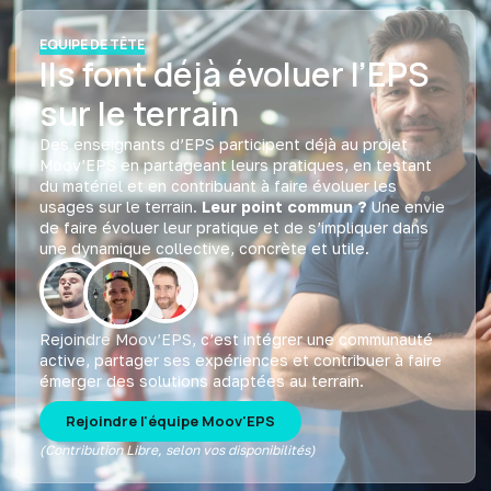
EQUIPE DE TÊTE
Ils font déjà évoluer l’EPS
sur le terrain
Des enseignants d’EPS participent déjà au projet
Moov’EPS en partageant leurs pratiques, en testant
du matériel et en contribuant à faire évoluer les
usages sur le terrain.
Leur point commun ?
Une envie
de faire évoluer leur pratique et de s’impliquer dans
une dynamique collective, concrète et utile.
Rejoindre Moov’EPS, c’est intégrer une communauté
active, partager ses expériences et contribuer à faire
émerger des solutions adaptées au terrain.
Rejoindre l'équipe Moov'EPS
(Contribution Libre, selon vos disponibilités)