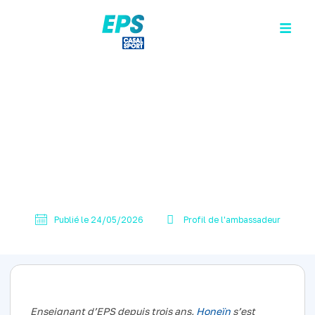
INTERVIEWS
Honeïn, prof d’EPS dans le
93 : « L’EPS contribue à la
construction et à
l’épanouissement des
élèves dans leur totalité »
Publié le
24/05/2026
Profil de l'ambassadeur
Enseignant d’EPS depuis trois ans,
Honeïn
s’est