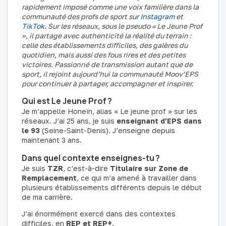
rapidement imposé comme une voix familière dans la
communauté des profs de sport sur
Instagram
et
TikTok
. Sur les réseaux, sous le pseudo « Le Jeune Prof
», il partage avec authenticité la réalité du terrain :
celle des établissements difficiles, des galères du
quotidien, mais aussi des fous rires et des petites
victoires. Passionné de transmission autant que de
sport, il rejoint aujourd’hui la communauté Moov’EPS
pour continuer à partager, accompagner et inspirer.
Qui est Le Jeune Prof ?
Je m’appelle Honeïn, alias « Le jeune prof » sur les
réseaux. J’ai 25 ans, je suis
enseignant d’EPS dans
le 93
(Seine-Saint-Denis). J’enseigne depuis
maintenant 3 ans.
Dans quel contexte enseignes-tu ?
Je suis
TZR
, c’est-à-dire
Titulaire sur Zone de
Remplacement
, ce qui m’a amené à travailler dans
plusieurs établissements différents depuis le début
de ma carrière.
J’ai énormément exercé dans des contextes
difficiles, en
REP et REP+
.